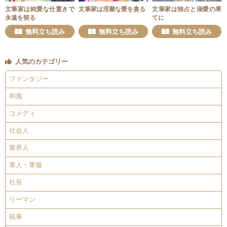
文筆家は純愛な仕置きで
文筆家は淫靡な愛を貪る
文筆家は独占と溺愛の果
永遠を契る
てに
無料立ち読み
無料立ち読み
無料立ち読み
人気のカテゴリー
ファンタジー
和風
コメディ
社会人
業界人
軍人・軍服
社長
リーマン
執事