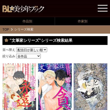
作品別
作家別
シリーズ検索
TOP
"文筆家シリーズ"シリーズ検索結果
並べ替え
絞り込み