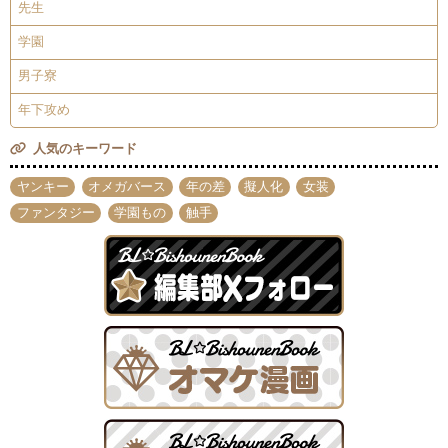
先生
学園
男子寮
年下攻め
人気のキーワード
ヤンキー
オメガバース
年の差
擬人化
女装
ファンタジー
学園もの
触手