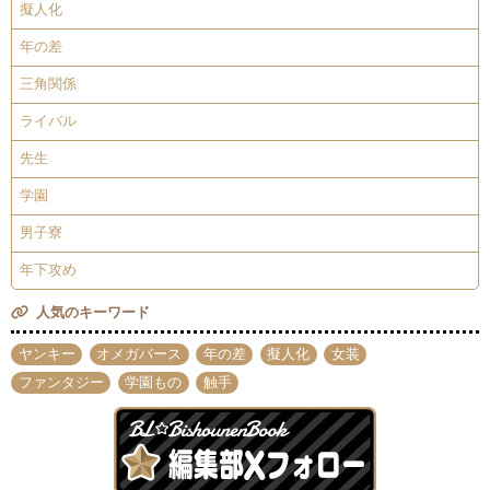
擬人化
年の差
三角関係
ライバル
先生
学園
男子寮
年下攻め
人気のキーワード
ヤンキー
オメガバース
年の差
擬人化
女装
ファンタジー
学園もの
触手