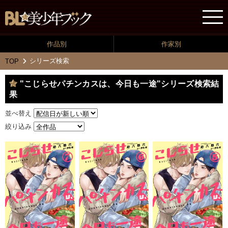
作品別
作家別
シリーズ検索
TOP
"こじらせパチンカスは、今日も一途"シリーズ検索結
果
並べ替え
絞り込み