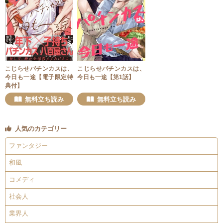
こじらせパチンカスは、
こじらせパチンカスは、
今日も一途【電子限定特
今日も一途【第1話】
典付】
無料立ち読み
無料立ち読み
人気のカテゴリー
ファンタジー
和風
コメディ
社会人
業界人