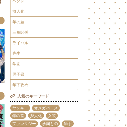
ヘタレ
】
擬人化
み
年の差
三角関係
ライバル
先生
学園
男子寮
年下攻め
】
み
人気のキーワード
ヤンキー
オメガバース
年の差
擬人化
女装
ファンタジー
学園もの
触手