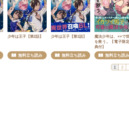
少年は王子【第2話】
少年は王子【第1話】
魔法少年は、××で
を救う。【電子限
典付】
無料立ち読み
無料立ち読み
無料立ち読
1
2