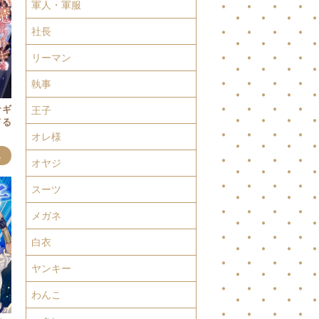
軍人・軍服
社長
リーマン
執事
サギ
王子
てる
オレ様
み
オヤジ
スーツ
メガネ
白衣
ヤンキー
わんこ