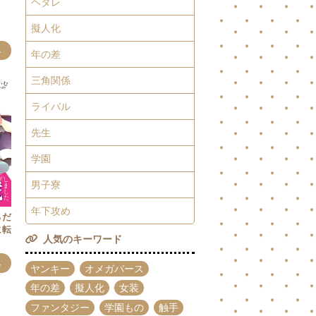
ヘタレ
擬人化
み
年の差
三角関係
ライバル
先生
学園
男子寮
年下攻め
るだ
に転
人気のキーワード
み
ヤンキー
オメガバース
年の差
擬人化
女装
ファンタジー
学園もの
触手