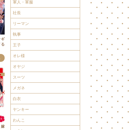
軍人・軍服
社長
リーマン
執事
サギ
てる
王子
オレ様
み
オヤジ
スーツ
メガネ
白衣
ヤンキー
わんこ
花嫁