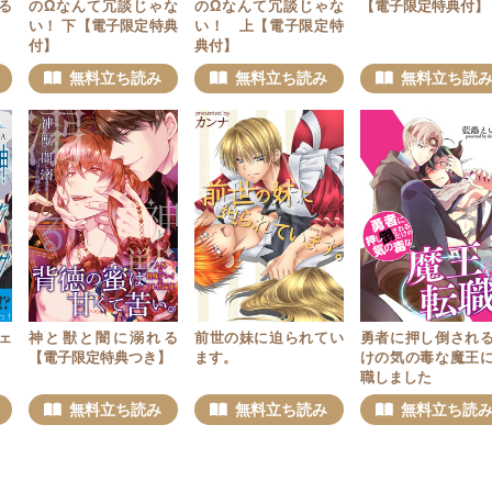
る
のΩなんて冗談じゃな
のΩなんて冗談じゃな
【電子限定特典付】
い！ 下【電子限定特典
い！ 上【電子限定特
付】
典付】
無料立ち読み
無料立ち読み
無料立ち読
ェ
神と獣と闇に溺れる
前世の妹に迫られてい
勇者に押し倒され
【電子限定特典つき】
ます。
けの気の毒な魔王
職しました
無料立ち読み
無料立ち読み
無料立ち読