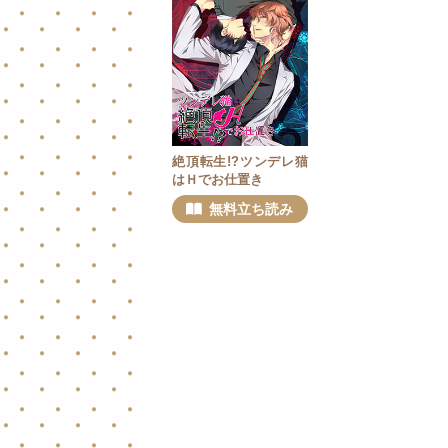
絶頂転生!?ツンデレ猫
はＨでお仕置き
無料立ち読み