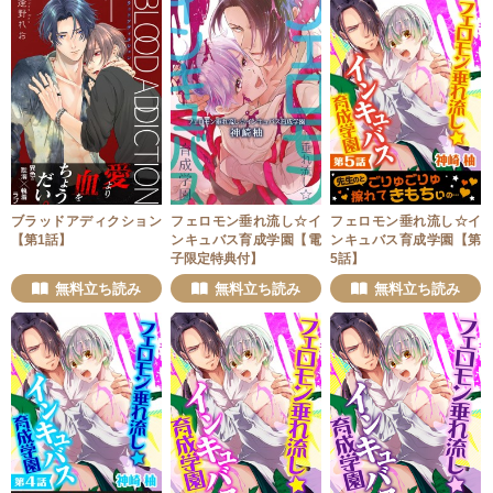
ブラッドアディクション
フェロモン垂れ流し☆イ
フェロモン垂れ流し☆イ
【第1話】
ンキュバス育成学園【電
ンキュバス育成学園【第
子限定特典付】
5話】
無料立ち読み
無料立ち読み
無料立ち読み