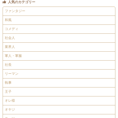
人気のカテゴリー
ファンタジー
和風
コメディ
社会人
業界人
軍人・軍服
社長
リーマン
執事
王子
オレ様
オヤジ