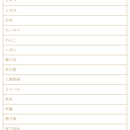
スーツ
メガネ
白衣
ヤンキー
わんこ
ヘタレ
擬人化
年の差
三角関係
ライバル
先生
学園
男子寮
年下攻め