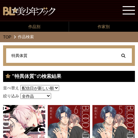
作品別
作家別
作品検索
TOP
"特異体質"の検索結果
並べ替え
絞り込み