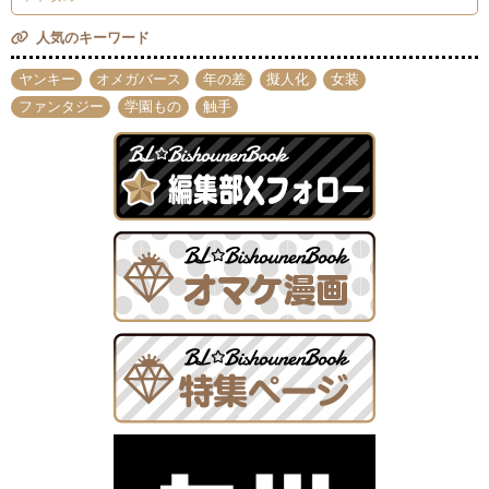
人気のキーワード
ヤンキー
オメガバース
年の差
擬人化
女装
ファンタジー
学園もの
触手