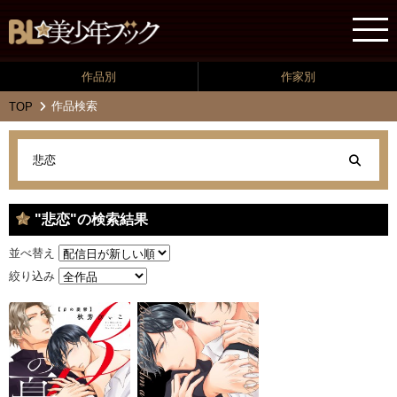
作品別
作家別
作品検索
TOP
"悲恋"の検索結果
並べ替え
絞り込み