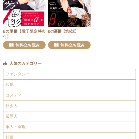
βの憂鬱【電子限定特典
βの憂鬱【第6話】
付】
無料立ち読み
無料立ち読み
人気のカテゴリー
ファンタジー
和風
コメディ
社会人
業界人
軍人・軍服
社長