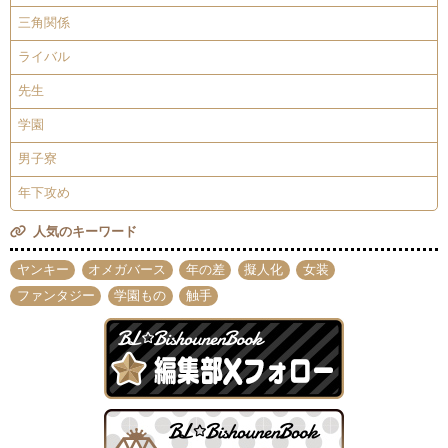
三角関係
ライバル
先生
学園
男子寮
年下攻め
人気のキーワード
ヤンキー
オメガバース
年の差
擬人化
女装
ファンタジー
学園もの
触手