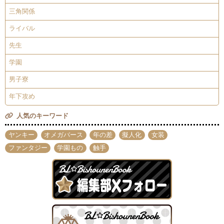
三角関係
ライバル
先生
学園
男子寮
年下攻め
人気のキーワード
ヤンキー
オメガバース
年の差
擬人化
女装
ファンタジー
学園もの
触手