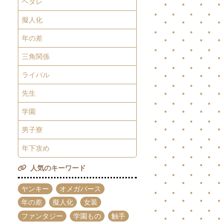
ヘタレ
擬人化
年の差
三角関係
ライバル
先生
学園
男子寮
年下攻め
人気のキーワード
ヤンキー
オメガバース
年の差
擬人化
女装
ファンタジー
学園もの
触手