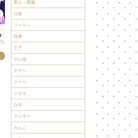
軍人・軍服
社長
リーマン
執事
愛し
王子
み
オレ様
オヤジ
スーツ
メガネ
白衣
ヤンキー
わんこ