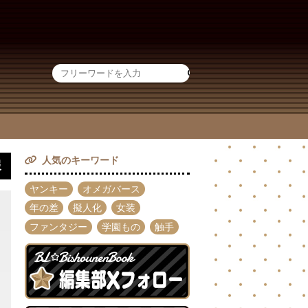
人気のキーワード
報
ヤンキー
オメガバース
年の差
擬人化
女装
ファンタジー
学園もの
触手