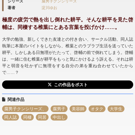
シリーズ
腐男子クンシリーズ
著者
淀川ゆお
極度の疲労で熱を出し倒れた耕平。そんな耕平を見た啓
輔は、同棲する椎葉にとある言葉を投げかけ……。
大学の勉強、新しくできた友達との付き合い、サークル活動、同人誌
執筆に本屋のバイトをしながら、椎葉とのラブラブ生活を送っていた
耕平。しかしある日無理がたたって、啓輔の前で倒れてしまう。啓輔
は、一緒に住む椎葉が耕平をもっと気にかけるよう訴える。それは耕
平と弱音を吐かずに無理をする自分の弟を重ね合わせていたから
で……？
この作品をポスト
関連作品
腐男子クンシリーズ、
腐男子
美容師
オタク
大学生
同人誌
同棲
同居
中出し