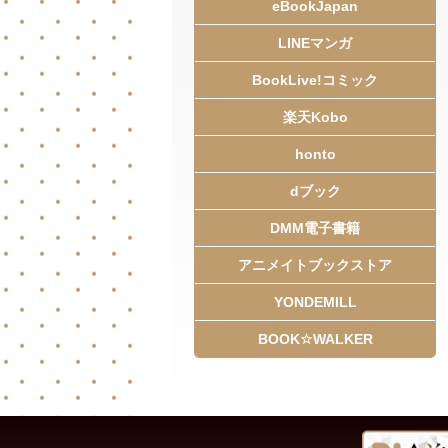
eBookJapan
LINEマンガ
BookLive!コミック
楽天Kobo
honto
dブック
DMM電子書籍
アニメイトブックストア
YONDEMILL
BOOK☆WALKER