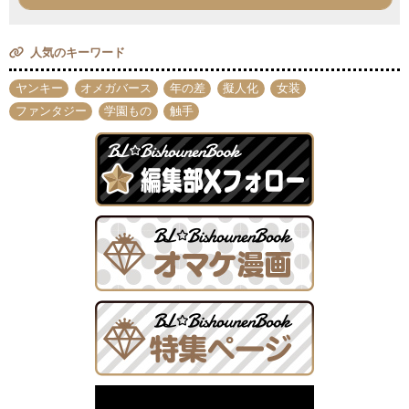
人気のキーワード
ヤンキー
オメガバース
年の差
擬人化
女装
ファンタジー
学園もの
触手