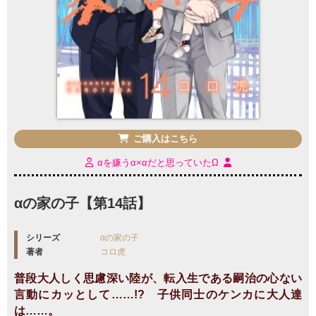
ご購入はこちら
αを嫌うα×αだと思っていたΩ
αの家の子【第14話】
シリーズ
αの家の子
著者
コロ虎
普段大人しく思慮深い陸が、転入生である嗣治の心ない
言動にカッとして……!? 子供同士のケンカに大人達
は……。