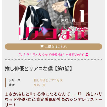
ご購入はこちら
キラキラハリウッド俳優×陰キャ社畜のゲイ
推し俳優とリアコな僕【第1話】
シリーズ
推し俳優とリアコな僕
著者
東郷一貴
まさか推しとHする仲になるなんて……!? 推しハリ
ウッド俳優×自己肯定感低め社畜のシンデレラストー
リー！