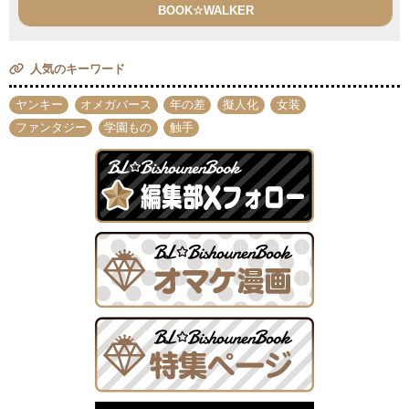
BOOK☆WALKER
人気のキーワード
ヤンキー
オメガバース
年の差
擬人化
女装
ファンタジー
学園もの
触手