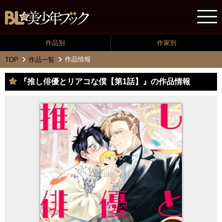
作品別
作家別
作品情報
TOP
作品一覧
『推し俳優とリアコな僕【第1話】』の作品情報