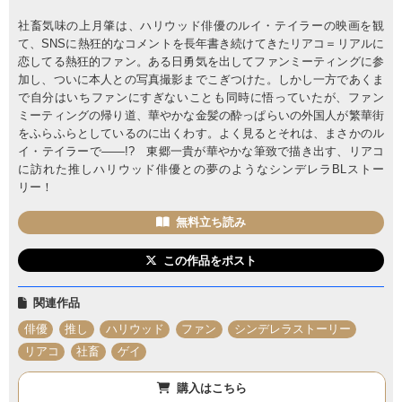
社畜気味の上月肇は、ハリウッド俳優のルイ・テイラーの映画を観
て、SNSに熱狂的なコメントを長年書き続けてきたリアコ＝リアルに
恋してる熱狂的ファン。ある日勇気を出してファンミーティングに参
加し、ついに本人との写真撮影までこぎつけた。しかし一方であくま
で自分はいちファンにすぎないことも同時に悟っていたが、ファン
ミーティングの帰り道、華やかな金髪の酔っぱらいの外国人が繁華街
をふらふらとしているのに出くわす。よく見るとそれは、まさかのル
イ・テイラーで――!? 東郷一貴が華やかな筆致で描き出す、リアコ
に訪れた推しハリウッド俳優との夢のようなシンデレラBLストー
リー！
無料立ち読み
この作品をポスト
関連作品
俳優
推し
ハリウッド
ファン
シンデレラストーリー
リアコ
社畜
ゲイ
購入はこちら