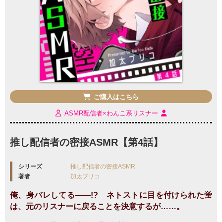
ご購入はこちら
ASMR配信者×わんこ系リスナー
推し配信者の密接ASMR【第4話】
シリーズ
推し配信者の密接ASMR
著者
加太ブリコ
俺、身バレしてる――!? ネトストに目を付けられた蛍
は、元のリスナーに戻ることを決意するが……。