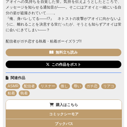
アオイへの気持ちを自覚した蛍。気持を伝えようとしたところで、
メッセージを知らせる通知音が――。そこにはアオイと一緒にいる自
分の姿が盗撮されていて……。
『俺、身バレしてる――!?』 ネトストの攻撃がアオイに向かないよ
うに、離れることを決意する蛍だったが、そうとも知らずアオイは蛍
に会いにきてしまい――？
配信者がガチ恋する執着・粘着ボーイズラブ!!
無料立ち読み
この作品をポスト
関連作品
ASMR
配信者
リスナー
推し
尊い
ガチ恋
リアコ
粘着
執着
購入はこちら
コミックシーモア
ブックパス