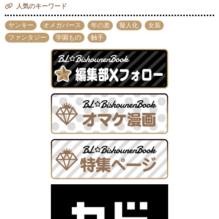
人気のキーワード
ヤンキー
オメガバース
年の差
擬人化
女装
ファンタジー
学園もの
触手