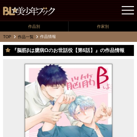
作品別
作家別
作品情報
TOP
作品一覧
『脳筋βは臆病Ωのお世話役【第6話】』の作品情報