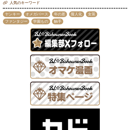
人気のキーワード
ヤンキー
オメガバース
年の差
擬人化
女装
ファンタジー
学園もの
触手