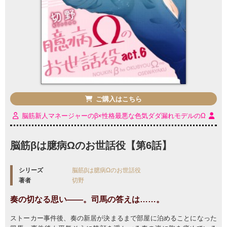
ご購入はこちら
脳筋新人マネージャーのβ×性格最悪な色気ダダ漏れモデルのΩ
脳筋βは臆病Ωのお世話役【第6話】
シリーズ
脳筋βは臆病Ωのお世話役
著者
切野
奏の切なる思い――。司馬の答えは……。
ストーカー事件後、奏の新居が決まるまで部屋に泊めることになった