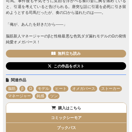
司馬。事件後も平気そうに笑顔を浮かべる奏の姿に胸を痛めている
と、引退を考えていると告げられる。唐突な話に引退を必死に引き留
めようとする司馬だったが、奏の口から溢れたのは――。
「俺が、あんたを好きだから――」
脳筋新人マネージャーのβと性格最悪な色気ダダ漏れモデルのΩの発情
純愛オメガバース！
無料立ち読み
この作品をポスト
関連作品
脳筋
β
Ω
モデル
ヒート
オメガバース
ストーカー
マネージャー
鈍感
ツン
購入はこちら
コミックシーモア
ブックパス