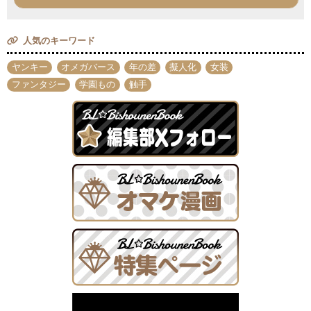
人気のキーワード
ヤンキー
オメガバース
年の差
擬人化
女装
ファンタジー
学園もの
触手