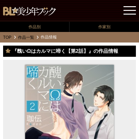
作品別
作家別
作品情報
TOP
作品一覧
『醜いΩはカルマに啼く【第2話】』の作品情報