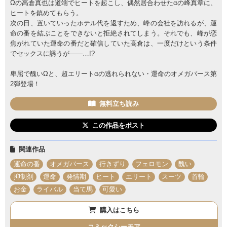
Ωの高倉真也は道端でヒートを起こし、偶然居合わせたαの峰真章に、
ヒートを鎮めてもらう。
次の日、置いていったホテル代を返すため、峰の会社を訪れるが、運
命の番を結ぶことをできないと拒絶されてしまう。それでも、峰が恋
焦がれていた運命の番だと確信していた高倉は、一度だけという条件
でセックスに誘うが――…!?
卑屈で醜いΩと、超エリートαの逃れられない・運命のオメガバース第
2弾登場！
無料立ち読み
この作品をポスト
関連作品
運命の番
オメガバース
行きずり
フェロモン
醜い
抑制剤
運命
発情期
ヒート
エリート
スーツ
首輪
お金
ライバル
当て馬
可愛い
購入はこちら
コミックシーモア