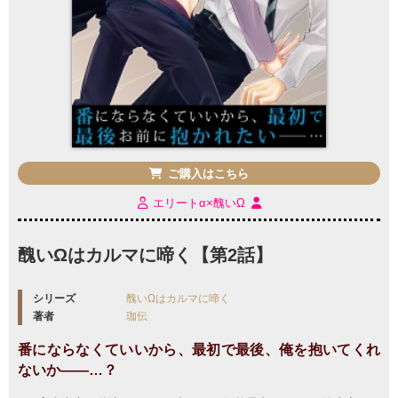
ご購入はこちら
エリートα×醜いΩ
醜いΩはカルマに啼く【第2話】
シリーズ
醜いΩはカルマに啼く
著者
珈伝
番にならなくていいから、最初で最後、俺を抱いてくれ
ないか――…？