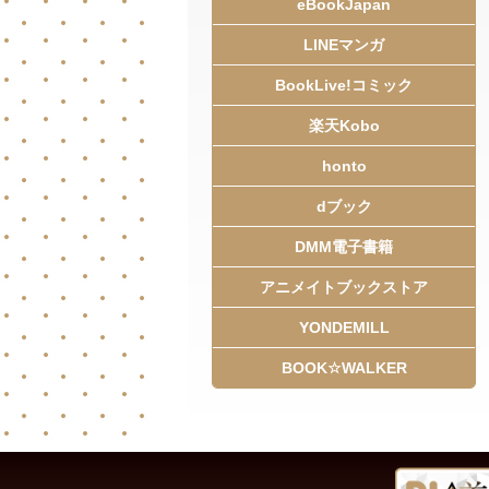
eBookJapan
LINEマンガ
BookLive!コミック
楽天Kobo
honto
dブック
DMM電子書籍
アニメイトブックストア
YONDEMILL
BOOK☆WALKER