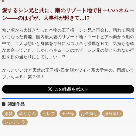
愛するシン兄と共に、南のリゾート地で甘ーいハネムー
ン――のはずが、大事件が起きて…!?
幼い頃から大好きだった本物の王子様・シン兄と再会し、晴れて両想
いになった真姫。国内最大級のリゾート地・ユートピアへ向かう船の
中で、二人は想いと身体を存分にぶつけ合う濃厚なＨで、気持ちを確
かめ合っていた。しかしハネムーンの地で、シン兄の信じられない行
動を目の当たりにしてしまい…!?
かっこいいけど天然の王子様×乙女顔カワイイ系大学生の、両想いラ
ブいちゃＢＬ第２弾！
この作品をポスト
関連作品
溺愛
幼なじみ
セレブ
王子様
お金持ち
身分違い
シンデレラ