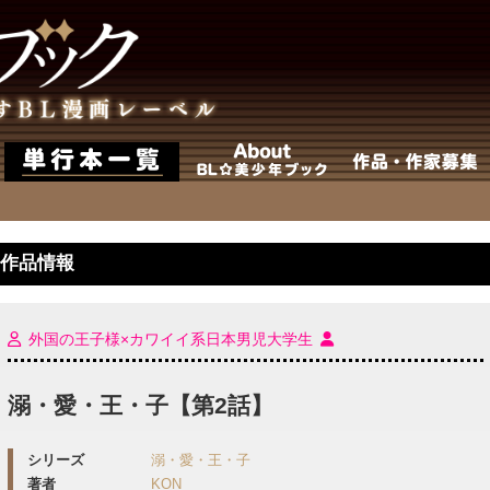
の作品情報
外国の王子様×カワイイ系日本男児大学生
溺・愛・王・子【第2話】
シリーズ
溺・愛・王・子
著者
KON