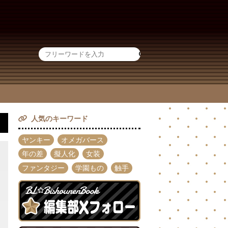
人気のキーワード
ヤンキー
オメガバース
年の差
擬人化
女装
ファンタジー
学園もの
触手