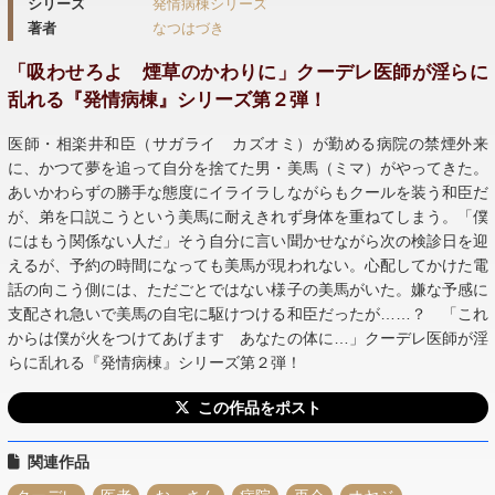
シリーズ
発情病棟シリーズ
著者
なつはづき
「吸わせろよ 煙草のかわりに」クーデレ医師が淫らに
乱れる『発情病棟』シリーズ第２弾！
医師・相楽井和臣（サガライ カズオミ）が勤める病院の禁煙外来
に、かつて夢を追って自分を捨てた男・美馬（ミマ）がやってきた。
あいかわらずの勝手な態度にイライラしながらもクールを装う和臣だ
が、弟を口説こうという美馬に耐えきれず身体を重ねてしまう。「僕
にはもう関係ない人だ」そう自分に言い聞かせながら次の検診日を迎
えるが、予約の時間になっても美馬が現われない。心配してかけた電
話の向こう側には、ただごとではない様子の美馬がいた。嫌な予感に
支配され急いで美馬の自宅に駆けつける和臣だったが……？ 「これ
からは僕が火をつけてあげます あなたの体に…」クーデレ医師が淫
らに乱れる『発情病棟』シリーズ第２弾！
この作品をポスト
関連作品