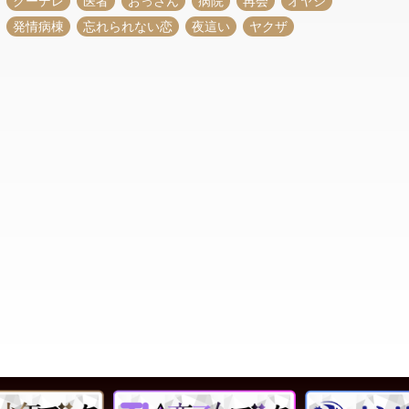
クーデレ
医者
おっさん
病院
再会
オヤジ
発情病棟
忘れられない恋
夜這い
ヤクザ