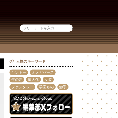
人気のキーワード
ヤンキー
オメガバース
年の差
擬人化
女装
ファンタジー
学園もの
触手