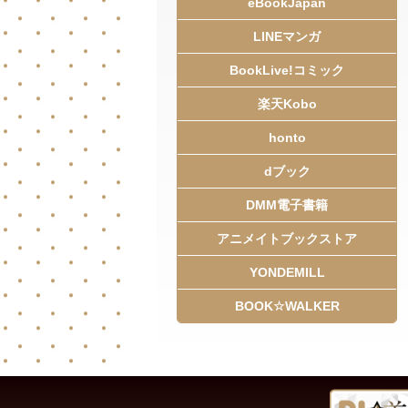
eBookJapan
LINEマンガ
BookLive!コミック
楽天Kobo
honto
dブック
DMM電子書籍
アニメイトブックストア
YONDEMILL
BOOK☆WALKER