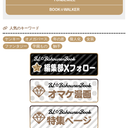
BOOK☆WALKER
人気のキーワード
ヤンキー
オメガバース
年の差
擬人化
女装
ファンタジー
学園もの
触手