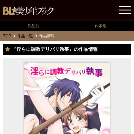
作品別
作家別
作品情報
TOP
作品一覧
『淫らに調教デリバリ執事』の作品情報