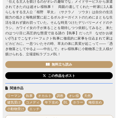
「仕える主人を躾けるのがオレの趣味でな」メイドサービスから派遣
されてきたのは超オレ様執事！ 両親の遺してくれた一軒家に1人暮
らしをする主人公「桜野 草太」（サクラノ ソウタ）は自分の生活
能力の低さと毎晩頻繁に起こるポルターガイストのためにまともな生
活を送れず疲れ切っていた。そんな時見つけたデリバリーメイドのチ
ラシ。カワイイ女の子が来ることを期待しつつ依頼してみると、来た
のはつり目に高圧的な態度で迫る謎の【執事】だった!! なぜかお祓
い(!?)までこなすパーフェクト執事に徹底的に家事を仕込まれて家は
ピカピカに。一息ついたその時、草太の体に異変が起こって――「憑
き物落としてやるよ――中出しで」オレ様執事に小動物系ご主人様が
躾けられる、立場逆転ラブコメBL！
無料立ち読み
この作品をポスト
関連作品
リーマン
執事
オカルト
調教
オレ様
天然
健気受け
コメディ
年下攻め
BL
ホラー
俺様攻め
小動物受け
エッチ